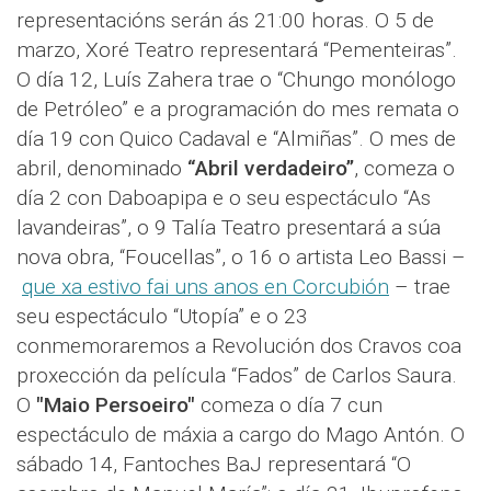
representacións serán ás 21:00 horas. O 5 de
marzo, Xoré Teatro representará “Pementeiras”.
O día 12, Luís Zahera trae o “Chungo monólogo
de Petróleo” e a programación do mes remata o
día 19 con Quico Cadaval e “Almiñas”. O mes de
abril, denominado
“Abril verdadeiro”
, comeza o
día 2 con Daboapipa e o seu espectáculo “As
lavandeiras”, o 9 Talía Teatro presentará a súa
nova obra, “Foucellas”, o 16 o artista Leo Bassi –
que xa estivo fai uns anos en Corcubión
– trae
seu espectáculo “Utopía” e o 23
conmemoraremos a Revolución dos Cravos coa
proxección da película “Fados” de Carlos Saura.
O
"Maio Persoeiro"
comeza o día 7 cun
espectáculo de máxia a cargo do Mago Antón. O
sábado 14, Fantoches BaJ representará “O