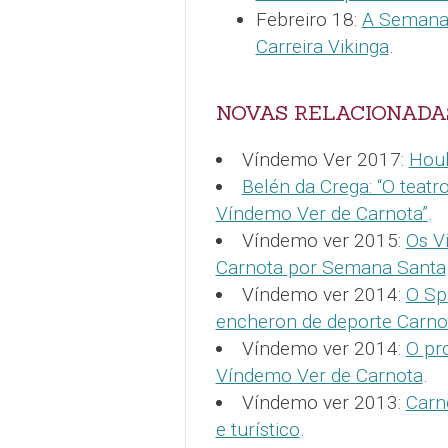
Febreiro 18:
A Semana 
Carreira Vikinga
.
NOVAS RELACIONADA
Víndemo Ver 2017:
Houb
Belén da Crega: “O teatr
Víndemo Ver de Carnota”
.
Víndemo ver 2015:
Os V
Carnota por Semana Santa
Víndemo ver 2014:
O Sp
encheron de deporte Carno
Víndemo ver 2014:
O pr
Víndemo Ver de Carnota
.
Víndemo ver 2013:
Carn
e turístico
.