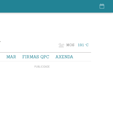
MOS
19.1 °C
S
MAR
FIRMAS QPC
AXENDA