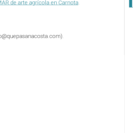
AR de arte agrícola en Carnota
.
fo@quepasanacosta.com).