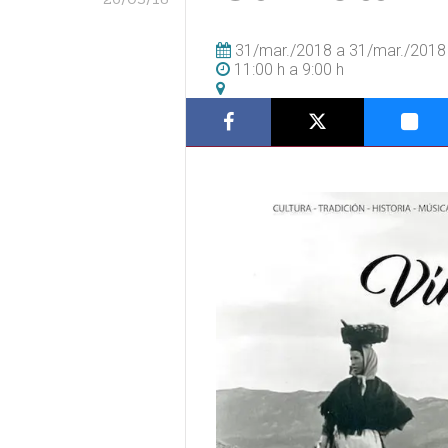
31/mar./2018
a
31/mar./2018
11:00 h
a
9:00 h