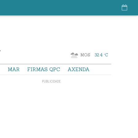
MOS
32.4 °C
S
MAR
FIRMAS QPC
AXENDA