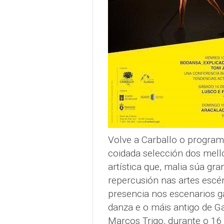
Volve a Carballo o progra
coidada selección dos mell
artística que, malia súa gr
repercusión nas artes esc
presencia nos escenarios ga
danza e o máis antigo de Ga
Marcos Trigo, durante o 16