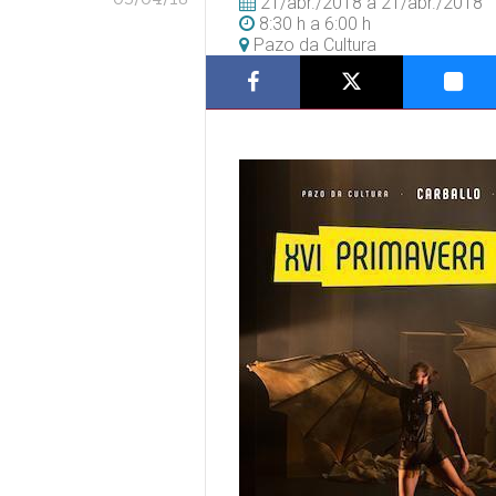
21/abr./2018
a
21/abr./2018
8:30 h
a
6:00 h
Pazo da Cultura