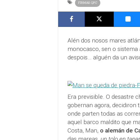
FIRMAS QPC
Alén dos nosos mares atlánt
monocasco, sen o sistema a
despois… alguén da un avis
Era previsible. O desastre 
gobernan agora, decidiron 
onde parten todas as corren
aquel barco maldito que ma
Costa, Man,
o alemán de C
das mareas,
un tolo en tapa