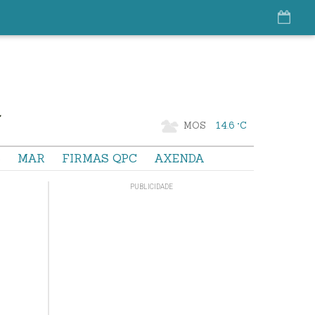
MOS
14.6 °C
S
MAR
FIRMAS QPC
AXENDA