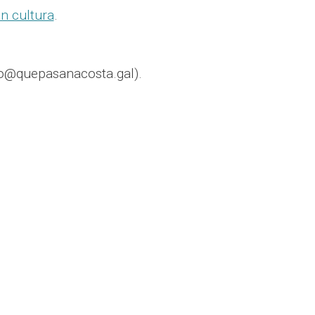
n cultura
.
o@quepasanacosta.gal).