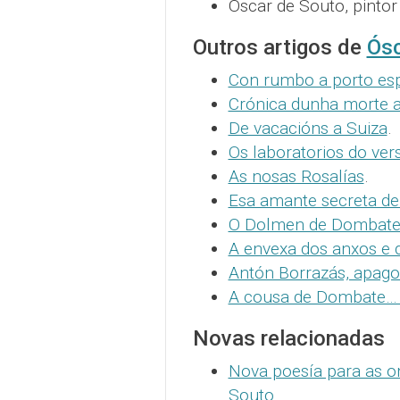
Óscar de Souto, pintor
Outros artigos de
Ósc
Con rumbo a porto es
Crónica dunha morte 
De vacacións a Suiza
.
Os laboratorios do ver
As nosas Rosalías
.
Esa amante secreta de
O Dolmen de Dombate e
A envexa dos anxos e
Antón Borrazás, apago
A cousa de Dombate… 
Novas relacionadas
Nova poesía para as o
Souto
.