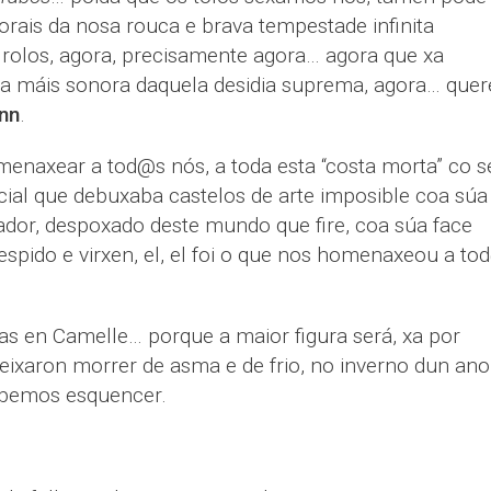
orais da nosa rouca e brava tempestade infinita
 rolos, agora, precisamente agora… agora que xa
ma máis sonora daquela desidia suprema, agora… quer
nn
.
omenaxear a tod@s nós, a toda esta “costa morta” co s
ial que debuxaba castelos de arte imposible coa súa
ador, despoxado deste mundo que fire, coa súa face
 espido e virxen, el, el foi o que nos homenaxeou a to
as en Camelle… porque a maior figura será, xa por
eixaron morrer de asma e de frio, no inverno dun ano
bemos esquencer.