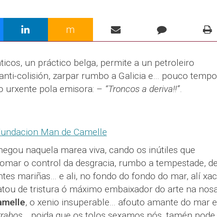
m
icos, un práctico belga, permite a un petroleiro
nti-colisión, zarpar rumbo a Galicia e… pouco tempo
o urxente pola emisora: –
“Troncos a deriva!!”
.
chegou naquela marea viva, cando os inútiles que
tomar o control da desgracia, rumbo a tempestade, d
tes mariñas… e ali, no fondo do fondo do mar, alí xa
tou de tristura ó máximo embaixador do arte na nos
amelle
, o xenio insuperable… afouto amante do mar e
rrabos
… poida que os tolos sexamos nós, tamén pode