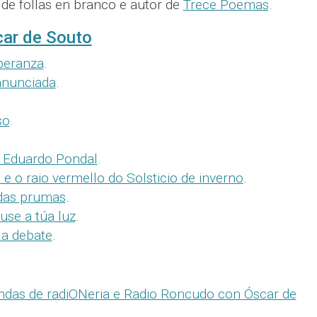
 de follas en branco e autor de
Trece Poemas
.
ar de Souto
peranza
.
anunciada
.
so
.
 Eduardo Pondal
.
 o raio vermello do Solsticio de inverno
.
 das prumas
.
use a túa luz
.
a debate
.
ndas de radiONeria e Radio Roncudo con Óscar de