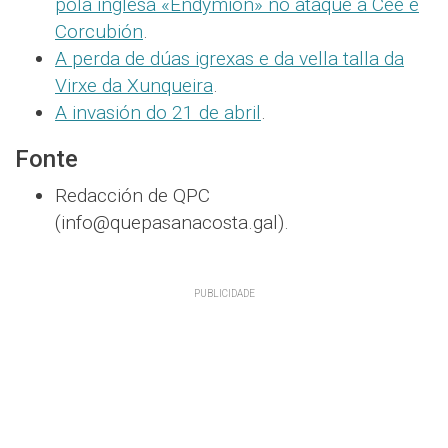
pola inglesa «Endymion» no ataque a Cee e
Corcubión
.
A perda de dúas igrexas e da vella talla da
Virxe da Xunqueira
.
A invasión do 21 de abril
.
Fonte
Redacción de QPC
(info@quepasanacosta.gal).