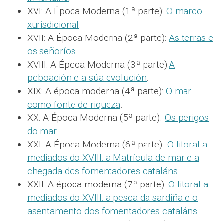
XVI: A Época Moderna (1ª parte):
O marco
xurisdicional
.
XVII: A Época Moderna (2ª parte):
As terras e
os señoríos
.
XVIII: A Época Moderna (3ª parte):
A
poboación e a súa evolución
.
XIX: A época moderna (4ª parte):
O mar
como fonte de riqueza
.
XX: A Época Moderna (5ª parte).
Os perigos
do mar
.
XXI: A Época Moderna (6ª parte).
O litoral a
mediados do XVIII: a Matrícula de mar e a
chegada dos fomentadores cataláns
.
XXII: A época moderna (7ª parte):
O litoral a
mediados do XVIII: a pesca da sardiña e o
asentamento dos fomentadores cataláns
.