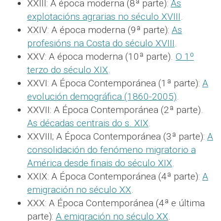
XXIII: A época moderna (8ª parte):
As
explotacións agrarias no século XVIII
.
XXIV: A época moderna (9ª parte):
As
profesións na Costa do século XVIII
.
XXV: A época moderna (10ª parte).
O 1º
terzo do século XIX
.
XXVI: A Época Contemporánea (1ª parte):
A
evolución demográfica (1860-2005)
.
XXVII: A Época Contemporánea (2ª parte).
As décadas centrais do s. XIX
.
XXVIII; A Época Contemporánea (3ª parte):
A
consolidación do fenómeno migratorio a
América desde finais do século XIX
.
XXIX: A Época Contemporánea (4ª parte):
A
emigración no século XX
.
XXX: A Época Contemporánea (4ª e última
parte):
A emigración no século XX
.