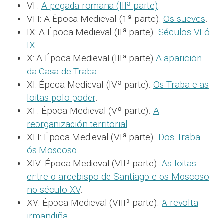
VII:
A pegada romana (IIIª parte)
.
VIII: A Época Medieval (1ª parte).
Os suevos
.
IX: A Época Medieval (IIª parte).
Séculos VI ó
IX
.
X: A Época Medieval (IIIª parte).
A aparición
da Casa de Traba
.
XI: Época Medieval (IVª parte).
Os Traba e as
loitas polo poder
.
XII: Época Medieval (Vª parte).
A
reorganización territorial
.
XIII: Época Medieval (VIª parte).
Dos Traba
ós Moscoso
.
XIV: Época Medieval (VIIª parte).
As loitas
entre o arcebispo de Santiago e os Moscoso
no século XV
.
XV: Época Medieval (VIIIª parte).
A revolta
irmandiña
.