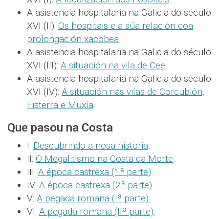
A asistencia hospitalaria na Galicia do século
XVI (II):
Os hospitais e a súa relación coa
prolongación xacobea
.
A asistencia hospitalaria na Galicia do século
XVI (III):
A situación na vila de Cee
.
A asistencia hospitalaria na Galicia do século
XVI (IV):
A situación nas vilas de Corcubión,
Fisterra e Muxía
.
Que pasou na Costa
I:
Descubrindo a nosa historia
.
II:
O Megalitismo na Costa da Morte
.
III:
A época castrexa (1ª parte)
.
IV:
A época castrexa (2ª parte)
.
V:
A pegada romana (Iª parte)
.
VI:
A pegada romana (IIª parte)
.