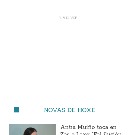
NOVAS DE HOXE
Antía Muíño toca en
Zas e Laxe: "Fai ilusión