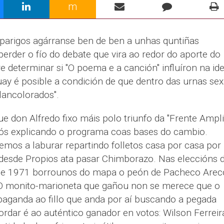
m
aparigos agárranse ben de ben a unhas quntiñas
erder o fío do debate que vira ao redor do aporte do
e determinar si "O poema e a canción" influíron na id
ay é posible a condición de que dentro das urnas se
lancolorados".
e don Alfredo fixo máis polo triunfo da "Frente Ampli
ós explicando o programa coas bases do cambio.
os a laburar repartindo folletos casa por casa por
 desde Propios ata pasar Chimborazo. Nas eleccións 
e 1971 borrounos do mapa o peón de Pacheco Arec
 O monito-marioneta que gañou non se merece que o
paganda ao fillo que anda por aí buscando a pegada
ordar é ao auténtico ganador en votos: Wilson Ferreir