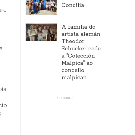
Concilia
uro
A familia do
artista alemán
Theodor
a
Schücker cede
a "Colección
Malpica" ao
concello
malpicán
bía
cto
s