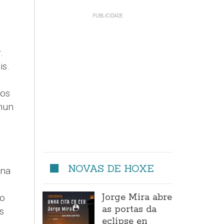
.
is.
Los
 nun
NOVAS DE HOXE
 na
Jorge Mira abre
eo
as portas da
s
eclipse en