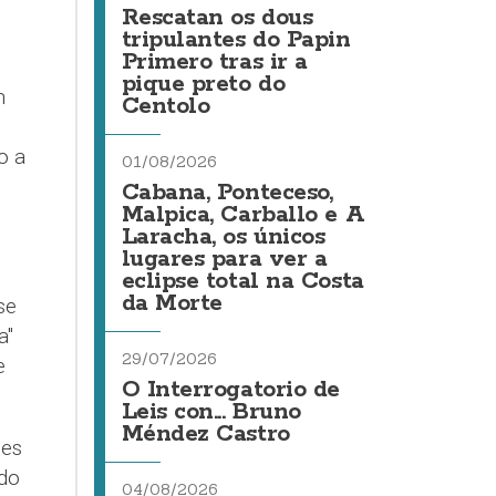
Rescatan os dous
tripulantes do Papin
Primero tras ir a
pique preto do
n
Centolo
o a
01/08/2026
Cabana, Ponteceso,
Malpica, Carballo e A
Laracha, os únicos
lugares para ver a
eclipse total na Costa
da Morte
se
a"
29/07/2026
e
O Interrogatorio de
Leis con... Bruno
Méndez Castro
les
 do
04/08/2026