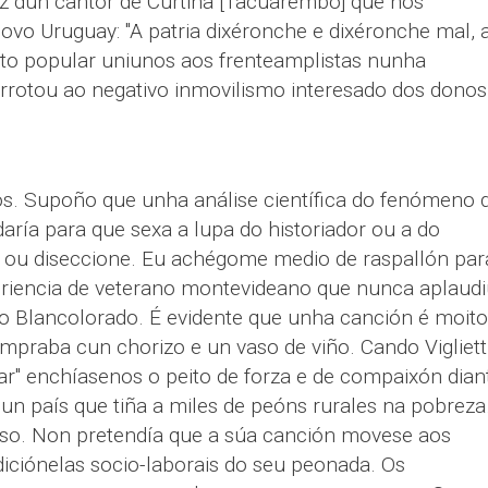
voz dun cantor de Curtina [Tacuarembó] que nos
ovo Uruguay: "A patria dixéronche e dixéronche mal, 
 canto popular uniunos aos frenteamplistas nunha
rrotou ao negativo inmovilismo interesado dos donos
os. Supoño que unha análise científica do fenómeno 
ría para que sexa a lupa do historiador ou a do
 ou diseccione. Eu achégome medio de raspallón par
eriencia de veterano montevideano que nunca aplaudi
io Blancolorado. É evidente que unha canción é moito
mpraba cun chorizo e un vaso de viño. Cando Vigliett
" enchíasenos o peito de forza e de compaixón dian
nun país que tiña a miles de peóns rurales na pobreza
uso. Non pretendía que a súa canción movese aos
diciónelas socio-laborais do seu peonada. Os