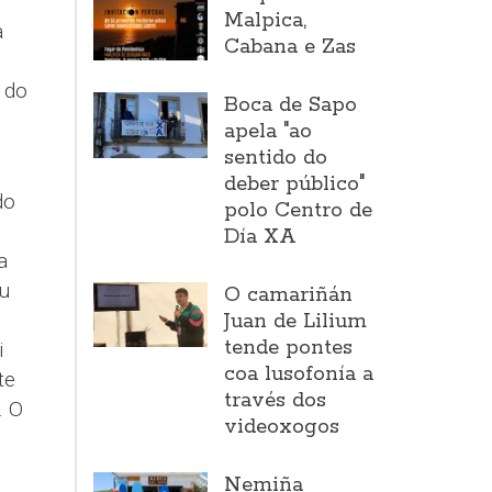
Malpica,
a
Cabana e Zas
 do
Boca de Sapo
apela "ao
sentido do
deber público"
do
polo Centro de
Día XA
a
u
O camariñán
Juan de Lilium
tende pontes
i
coa lusofonía a
te
través dos
. O
videoxogos
Nemiña