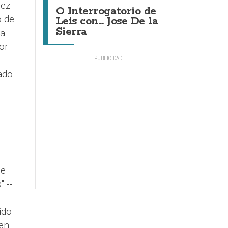
dez
O Interrogatorio de
o de
Leis con... Jose De la
Sierra
 a
or
ado
de
 --
ido
 en