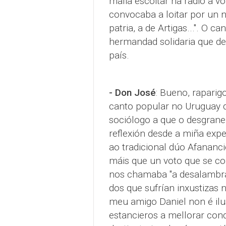
malia escoitar na radio a 
convocaba a loitar por un n
patria, a de Artigas...". O
hermandad solidaria que de
país.
- Don José
: Bueno, raparig
canto popular no Uruguay da
sociólogo a que o desgrane
reflexión desde a miña exp
ao tradicional dúo Afananc
máis que un voto que se co
nos chamaba "a desalambrar
dos que sufrían inxustizas 
meu amigo Daniel non é il
estancieros a mellorar con