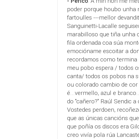
- Perico
: A min non me met
poder porque houbo unha ma
fartoulles ---mellor devand
Sanguinetti-Lacalle seguis
marabilloso que tiña unha c
fila ordenada coa súa monto
emocióname escoitar a don
recordamos como termina o 
meu pobo espera / todos o
canta/ todos os pobos na s
ou colorado cambio de cor a
é...vermello, azul e branco.
do "cañero?" Raúl Sendic a
Vostedes perdoen, recoñez
que as únicas cancións que 
que poñía os discos era Gi
creo vivía pola rúa Lancas