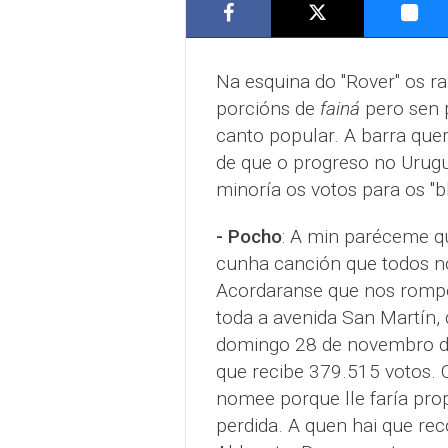
Na esquina do "Rover" os r
porcións de
fainá
pero sen p
canto popular. A barra quer
de que o progreso no Urugu
minoría os votos para os "b
- Pocho
: A min paréceme qu
cunha canción que todos n
Acordaranse que nos rompem
toda a avenida San Martín,
domingo 28 de novembro d
que recibe 379.515 votos.
nomee porque lle faría pro
perdida. A quen hai que rec