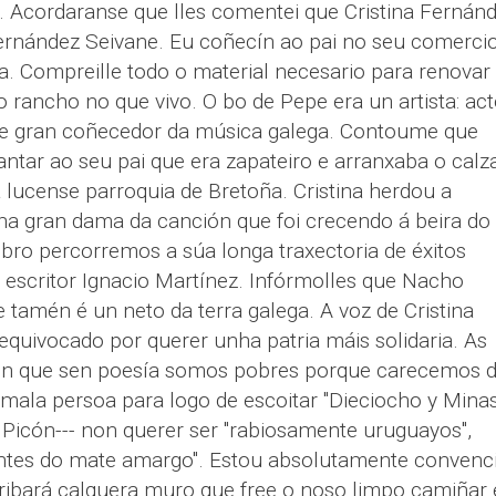
". Acordaranse que lles comentei que Cristina Fernán
Fernández Seivane. Eu coñecín ao pai no seu comerci
la. Compreille todo o material necesario para renovar
 rancho no que vivo. O bo de Pepe era un artista: act
go e gran coñecedor da música galega. Contoume que
ntar ao seu pai que era zapateiro e arranxaba o calz
 lucense parroquia de Bretoña. Cristina herdou a
nha gran dama da canción que foi crecendo á beira do
bro percorremos a súa longa traxectoria de éxitos
escritor Ignacio Martínez. Infórmolles que Nacho
e tamén é un neto da terra galega. A voz de Cristina
equivocado por querer unha patria máis solidaria. As
en que sen poesía somos pobres porque carecemos 
 mala persoa para logo de escoitar "Dieciocho y Minas"
Picón--- non querer ser "rabiosamente uruguayos",
antes do mate amargo". Estou absolutamente convenc
erribará calquera muro que free o noso limpo camiñar