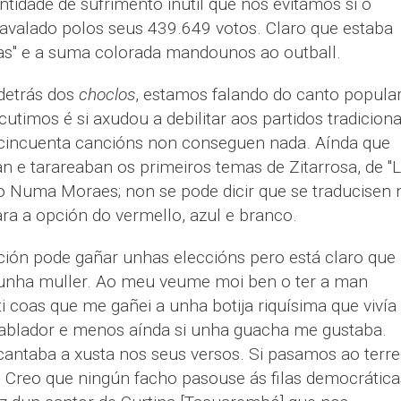
tidade de sufrimento inútil que nos evitamos si o
avalado polos seus 439.649 votos. Claro que estaba
mas" e a suma colorada mandounos ao outball.
 detrás dos
choclos
, estamos falando do canto popular
utimos é si axudou a debilitar aos partidos tradiciona
cincuenta cancións non conseguen nada. Aínda que
n e tarareaban os primeiros temas de Zitarrosa, de "
 do Numa Moraes; non se pode dicir que se traducisen
ara a opción do vermello, azul e branco.
ción pode gañar unhas eleccións pero está claro que
dunha muller. Ao meu veume moi ben o ter a man
i coas que me gañei a unha botija riquísima que vivía
hablador e menos aínda si unha guacha me gustaba.
antaba a xusta nos seus versos. Si pasamos ao terr
a. Creo que ningún facho pasouse ás filas democrática