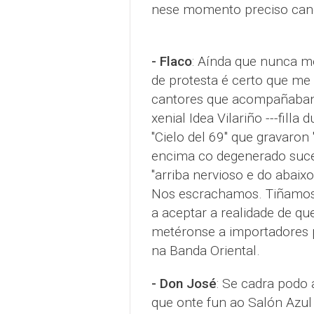
nese momento preciso cand
- Flaco
: Aínda que nunca m
de protesta é certo que me 
cantores que acompañaban 
xenial Idea Vilariño ---filla
"Cielo del 69" que gravaron
encima co degenerado suces
"arriba nervioso e do abaix
Nos escrachamos. Tiñamos o
a aceptar a realidade de qu
metéronse a importadores p
na Banda Oriental.
- Don José
: Se cadra podo 
que onte fun ao Salón Azul 