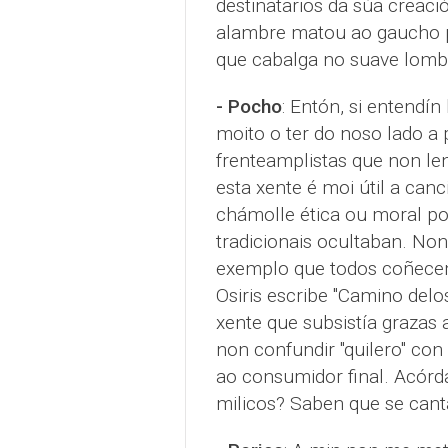
destinatarios da súa creac
alambre matou ao gaucho p
que cabalga no suave lombo
- Pocho
: Entón, si entendí
moito o ter do noso lado a 
frenteamplistas que non len
esta xente é moi útil a canc
chámolle ética ou moral po
tradicionais ocultaban. Non
exemplo que todos coñecem
Osiris escribe "Camino del
xente que subsistía grazas a
non confundir "quilero" con
ao consumidor final. Acórd
milicos? Saben que se cant