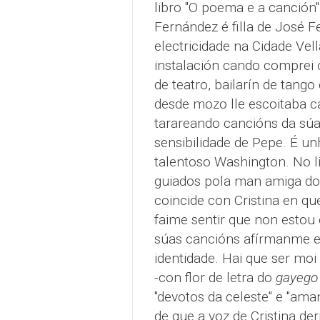
libro "O poema e a canción
Fernández é filla de José 
electricidade na Cidade Vel
instalación cando comprei o
de teatro, bailarín de tan
desde mozo lle escoitaba ca
tarareando cancións da súa
sensibilidade de Pepe. É u
talentoso Washington. No li
guiados pola man amiga do 
coincide con Cristina en qu
faime sentir que non estou 
súas cancións afírmanme 
identidade. Hai que ser moi
-con flor de letra do
gayego
"devotos da celeste" e "am
de que a voz de Cristina d