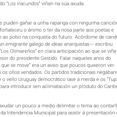
o "Los Iracundos" viñan na súa axuda.
e puiden gañar a unha rapariga con ningunha canció
fortaleceu o ánimo o ter da nosa parte aos poetas e
ao pobo na conquista do futuro. Acórdome de cand
 dun emigrante galego de ideas anarquistas--- escribiu
 "Los Olimareños" en clara anticipación ao que se viña
or do presidente Gestido. Falar naqueles anos do
o que se move" era un aviso que poucos quixeron ver.
s ollos vendados. Os partidos tradicionais negában
e o vello Uruguay democrático íase á merda e os "Tup
ara introducir sen aclimatación un produto do Carib
axudar un pouco a medio delimitar o tema ao contarl
da Intendencia Municipal para asistir á presentación