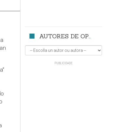
AUTORES DE OPINIÓN
ea
xan
a"
do
o
a