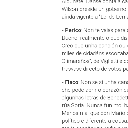
Aldunate. Danse conta a can
Wilson preside un goberno 
aínda vigente a "Lei de Le
- Perico
: Non te vaias para
Bueno, realmente o que disc
Creo que unha canción ou 
miles de cidadáns escoitaba
Olimareños", de Viglietti e
trasvase directo de votos p
- Flaco
: Non se si unha can
che pode abrir o corazón 
algunhas letras de Benedett
rúa Soria. Nunca fun moi 
Menos mal que don Mario c
político é diferente a cous