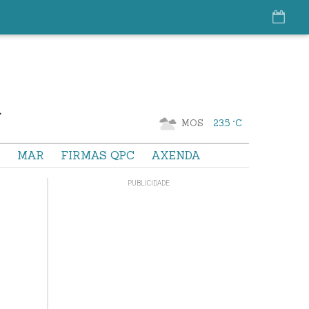
MOS
23.5 °C
S
MAR
FIRMAS QPC
AXENDA