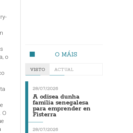
ry-
en
os
O MÁIS
a, o
VISTO
ACTUAL
co
ita
28/07/2026
A odisea dunha
familia senegalesa
te
para emprender en
. O
Fisterra
ue
a
28/07/2026