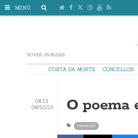
MENÚ
XOVES. 06.08.2026
COSTA DA MORTE
CONCELLOS
O poema e
08:15
08/10/13
FIRMAS QPC