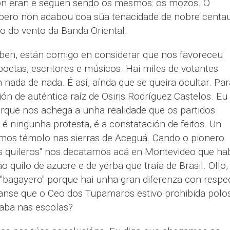
ión eran e seguen sendo os mesmos: os mozos. O
ero non acabou coa súa tenacidade de nobre centa
 do vento da Banda Oriental.
n ben, están comigo en considerar que nos favoreceu
poetas, escritores e músicos. Hai miles de votantes
 nada de nada. É así, aínda que se queira ocultar. Par
ión de auténtica raíz de Osiris Rodríguez Castelos. Eu
rque nos achega a unha realidade que os partidos
 é ningunha protesta, é a constatación de feitos. Un
os témolo nas sierras de Aceguá. Cando o pionero
os quileros" nos decatamos acá en Montevideo que ha
o quilo de azucre e de yerba que traía de Brasil. Ollo,
 "bagayero" porque hai unha gran diferenza con respe
anse que o Ceo dos Tupamaros estivo prohibida polo
aba nas escolas?