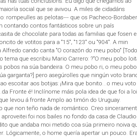
as nas túas conclusións. Eu digo que chegamos ao
ioría social que se avivou. A miles de cidadáns
ito: rompeulles as pelotas--- que os Pacheco-Bordaber
en contando contos fantásticos sobre un país
asita de chocolate para todas as familias que fosen 
ncito de votitos para a "15", "123" ou "904". A min
 Alfredo cando canta "O corazón do meu pobo" [Tod
tema que escribiu Mario Carrero: ?"O meu pobo loit
s pobos na súa bandeira. O meu pobo ri, o meu pobo
úa garganta?] pero asegúrolles que ningún voto bran
o escoitar aos botijas: ¡Mira que bonito...o meu voto
..da Fronte é! Inclínome máis pola idea de que foi a lo
 que levou á fronte Amplo ao timón do Uruguay.
o que non teño nada de romántico. Creo sinceramen
aproveitei foi nos bailes no fondo da casa de Claudio
ldito que andaba moi metido coa súa primeiro noiva q
ter. Lógicamente, o home quería apertar un pouco. Er