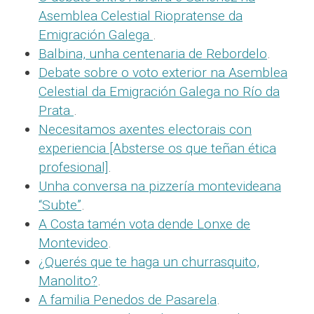
Asemblea Celestial Riopratense da
Emigración Galega
.
Balbina, unha centenaria de Rebordelo
.
Debate sobre o voto exterior na Asemblea
Celestial da Emigración Galega no Río da
Prata
.
Necesitamos axentes electorais con
experiencia [Absterse os que teñan ética
profesional]
.
Unha conversa na pizzería montevideana
“Subte”
.
A Costa tamén vota dende Lonxe de
Montevideo
.
¿Querés que te haga un churrasquito,
Manolito?
.
A familia Penedos de Pasarela
.