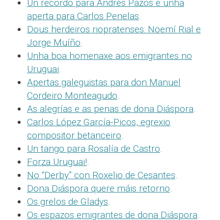
Un recordo para Andrés Pazos e unha
aperta para Carlos Penelas
.
Dous herdeiros riopratenses: Noemí Rial e
Jorge Muíño
.
Unha boa homenaxe aos emigrantes no
Uruguai
.
Apertas galeguistas para don Manuel
Cordeiro Monteagudo
.
As alegrías e as penas de dona Diáspora
.
Carlos López García-Picos, egrexio
compositor betanceiro
.
Un tango para Rosalía de Castro
.
Forza Uruguai!
.
No “Derby” con Roxelio de Cesantes
.
Dona Diáspora quere máis retorno
.
Os grelos de Gladys
.
Os espazos emigrantes de dona Diáspora
.