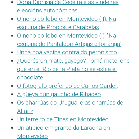
Dona Dionisia de Cedeira e as vindeiras
eleccións autonómicas
.
O neno do lobo en Montevideo (II): Na
esquina de Propios e Carabelas
.
O neno do lobo en Montevideo (I): "Na
esquina de Pantaléon Artigas e Ipiranga"
.
Unha boa vacina contra do peronismo
.
¿Querés un mate, gayego? Tomá mate, che
que en el Rio de la Plata no se estila el
chocolate
.
O fotógrafo preferido de Carlos Gardel
.
A güeya dun gaucho de Ribadeo
.
Os charrúas do Uruguai e as charrúas de
Allariz
.
Un ferreiro de Tines en Montevideo
.
Un atípico emigrante da Laracha en
Montevideo
.