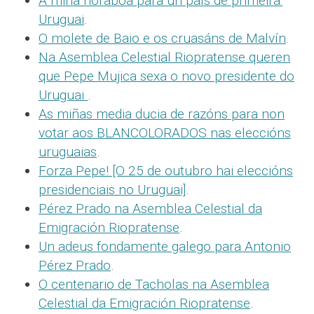
A miña noraboa para un país de primeira:
Uruguai
.
O molete de Baio e os cruasáns de Malvín
.
Na Asemblea Celestial Riopratense queren
que Pepe Mujica sexa o novo presidente do
Uruguai
.
As miñas media ducia de razóns para non
votar aos BLANCOLORADOS nas eleccións
uruguaias
.
Forza Pepe! [O 25 de outubro hai eleccións
presidenciais no Uruguai]
.
Pérez Prado na Asemblea Celestial da
Emigración Riopratense
.
Un adeus fondamente galego para Antonio
Pérez Prado
.
O centenario de Tacholas na Asemblea
Celestial da Emigración Riopratense
.