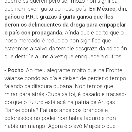
quen eles queren pero ser mozo non significa
que non leven guita do noso país.
En México, din,
gañou o P.R.I. grazas á guita gansa que lles
deron os delincuentes da droga para empapelar
o país con propaganda
. Aínda que é certo que o
noso mercado é reducido non significa que
esteamos a salvo da terrible desgraza da adicción
que destrúe a uns á vez que enriquece a outros.
-
Pocho
: Ao meu alégrame moito que na Fronte
váianse pondo ao día e deixen de perder o tempo
falando da ditadura cubana. Non temos que
mirar para atrás -Cuba xa foi, é pasado e fracaso-
porque o futuro está acá na patria de Artigas.
Danse conta? Fai uns anos cos brancos e
coloreados no poder non había laburo e non
había un mango. Agora é o avó Mujica o que