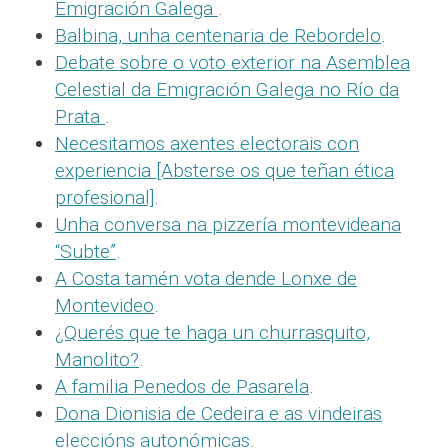
Emigración Galega
.
Balbina, unha centenaria de Rebordelo
.
Debate sobre o voto exterior na Asemblea
Celestial da Emigración Galega no Río da
Prata
.
Necesitamos axentes electorais con
experiencia [Absterse os que teñan ética
profesional]
.
Unha conversa na pizzería montevideana
“Subte”
.
A Costa tamén vota dende Lonxe de
Montevideo
.
¿Querés que te haga un churrasquito,
Manolito?
.
A familia Penedos de Pasarela
.
Dona Dionisia de Cedeira e as vindeiras
eleccións autonómicas
.