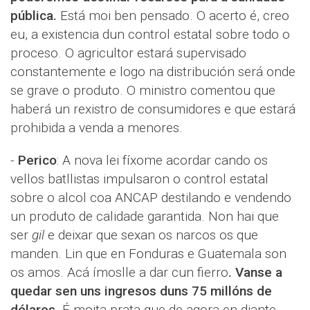
pública.
Está moi ben pensado. O acerto é, creo
eu, a existencia dun control estatal sobre todo o
proceso. O agricultor estará supervisado
constantemente e logo na distribución será onde
se grave o produto. O ministro comentou que
haberá un rexistro de consumidores e que estará
prohibida a venda a menores.
-
Perico
: A nova lei fíxome acordar cando os
vellos batllistas impulsaron o control estatal
sobre o alcol coa ANCAP destilando e vendendo
un produto de calidade garantida. Non hai que
ser
gil
e deixar que sexan os narcos os que
manden. Lin que en Fonduras e Guatemala son
os amos. Acá ímoslle a dar cun fierro
. Vanse a
quedar sen uns ingresos duns 75 millóns de
dólares
. É moita prata que de agora en diante