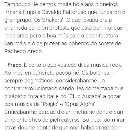
Tampouco lle demos moita bóla aos pioneiros
irmáns Hugo e Osvaldo Fattoruso que fundaron o
gran grupo "Os Shakers". O que levaba era a
chamada canción protesta que está ben, hai que
rebelarse; pero a boa música e a boa literatura
van máis aló de putear ao goberno do sorete de
Pacheco Areco.
-
Fraco
: É certo o que vostede di da música rock.
Ao meu en concreto pasoume. Os bolches -
sempre dogmáticos- considerábanme un
contrarrevolucionario cando lles comentaba que
o sábado fora ao baile no "Club Augada" a gozar
coa música de "Psiglo" e "Opus Alpha".
Criticábanme porque dicían metíame dentro dun
ambiente cheo de pichicateros. Bo...bo...ao mirar
atrás doume conta de que non había droga por