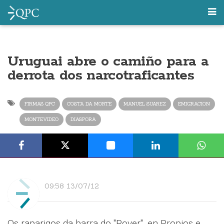
Uruguai abre o camiño para a
derrota dos narcotraficantes
FIRMAS QPC
COSTA DA MORTE
MANUEL SUAREZ
EMIGRACION
MONTEVIDEO
DIASPORA
09:58 13/07/12
Os raparigos da barra do "Rover", en Propios e