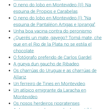
O neno do lobo en Montevideo (II): Na
esquina de Propios e Carabelas
.
O neno do lobo en Montevideo (I): "Na
esquina de Pantaléon Artigas e Ipiranga"
.
Unha boa vacina contra do peronismo
.
¿Querés un mate, gayego? Tomá mate, che
que en el Rio de la Plata no se estila el
chocolate
.
O fotógrafo preferido de Carlos Gardel
.
A güeya dun gaucho de Ribadeo
.
Os charrúas do Uruguai e as charrúas de
Allariz
.
Un ferreiro de Tines en Montevideo
.
Un atípico emigrante da Laracha en
Montevideo
.
Os nosos herdeiros riopratenses
.