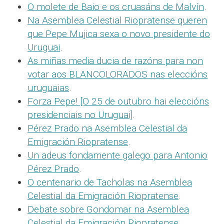
O molete de Baio e os cruasáns de Malvín
.
Na Asemblea Celestial Riopratense queren
que Pepe Mujica sexa o novo presidente do
Uruguai
.
As miñas media ducia de razóns para non
votar aos BLANCOLORADOS nas eleccións
uruguaias
.
Forza Pepe! [O 25 de outubro hai eleccións
presidenciais no Uruguai]
.
Pérez Prado na Asemblea Celestial da
Emigración Riopratense
.
Un adeus fondamente galego para Antonio
Pérez Prado
.
O centenario de Tacholas na Asemblea
Celestial da Emigración Riopratense
.
Debate sobre Gondomar na Asemblea
Celestial da Emigración Riopratense
.