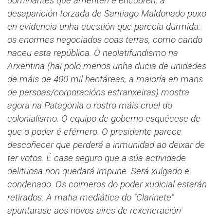
dominantes que amenten e encobren, a
desaparición forzada de Santiago Maldonado puxo
en evidencia unha cuestión que parecía durmida:
os enormes negociados coas terras, como cando
naceu esta república. O neolatifundismo na
Arxentina (hai polo menos unha ducia de unidades
de máis de 400 mil hectáreas, a maioría en mans
de persoas/corporacións estranxeiras) mostra
agora na Patagonia o rostro máis cruel do
colonialismo.
O equipo de goberno esquécese de
que o poder é efémero. O presidente parece
descoñecer que perderá a inmunidad ao deixar de
ter votos. É case seguro que a súa actividade
delituosa non quedará impune. Será xulgado e
condenado. Os coimeros do poder xudicial estarán
retirados. A mafia mediática do "Clarinete"
apuntarase aos novos aires de rexeneración