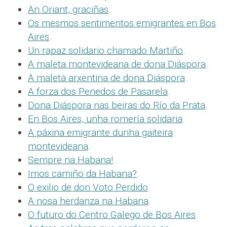
An Oriant, graciñas
.
Os mesmos sentimentos emigrantes en Bos
Aires
.
Un rapaz solidario chamado Martiño
.
A maleta montevideana de dona Diáspora
.
A maleta arxentina de dona Diáspora
.
A forza dos Penedos de Pasarela
.
Dona Diáspora nas beiras do Río da Prata
.
En Bos Aires, unha romería solidaria
.
A páxina emigrante dunha gaiteira
montevideana
.
Sempre na Habana!
..
Imos camiño da Habana?
.
O exilio de don Voto Perdido
.
A nosa herdanza na Habana
.
O futuro do Centro Galego de Bos Aires
.