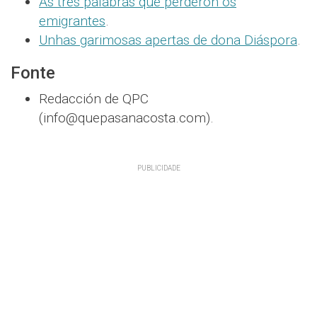
As tres palabras que perderon os
emigrantes
.
Unhas garimosas apertas de dona Diáspora
.
Fonte
Redacción de QPC
(info@quepasanacosta.com).