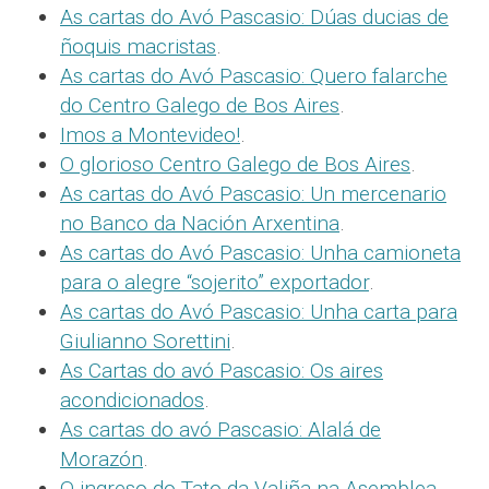
As cartas do Avó Pascasio: Dúas ducias de
ñoquis macristas
.
As cartas do Avó Pascasio: Quero falarche
do Centro Galego de Bos Aires
.
Imos a Montevideo!
.
O glorioso Centro Galego de Bos Aires
.
As cartas do Avó Pascasio: Un mercenario
no Banco da Nación Arxentina
.
As cartas do Avó Pascasio: Unha camioneta
para o alegre “sojerito” exportador
.
As cartas do Avó Pascasio: Unha carta para
Giulianno Sorettini
.
As Cartas do avó Pascasio: Os aires
acondicionados
.
As cartas do avó Pascasio: Alalá de
Morazón
.
O ingreso do Tato da Valiña na Asemblea