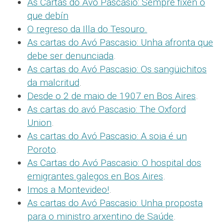
As Cartas do Avó Pascasio: Sempre fixen o
que debín
O regreso da Illa do Tesouro
.
As cartas do Avó Pascasio: Unha afronta que
debe ser denunciada
.
As cartas do Avó Pascasio: Os sangüichitos
da malcritud
.
Desde o 2 de maio de 1907 en Bos Aires
.
As cartas do avó Pascasio: The Oxford
Union
.
As cartas do Avó Pascasio: A soia é un
Poroto
.
As Cartas do Avó Pascasio: O hospital dos
emigrantes galegos en Bos Aires
.
Imos a Montevideo!
.
As cartas do Avó Pascasio: Unha proposta
para o ministro arxentino de Saúde
.