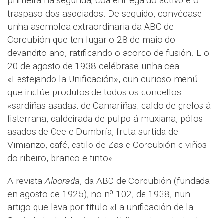
primeira na segunda, coa entrega do activo e o
traspaso dos asociados. De seguido, convócase
unha asemblea extraordinaria da ABC de
Corcubión que ten lugar o 28 de maio do
devandito ano, ratificando o acordo de fusión. E o
20 de agosto de 1938 celébrase unha cea
«Festejando la Unificación», cun curioso menú
que inclúe produtos de todos os concellos:
«sardiñas asadas, de Camariñas, caldo de grelos á
fisterrana, caldeirada de pulpo á muxiana, pólos
asados de Cee e Dumbría, fruta surtida de
Vimianzo, café, estilo de Zas e Corcubión e viños
do ribeiro, branco e tinto».
A revista
Alborada
, da ABC de Corcubión (fundada
en agosto de 1925), no nº 102, de 1938, nun
artigo que leva por título «La unificación de la