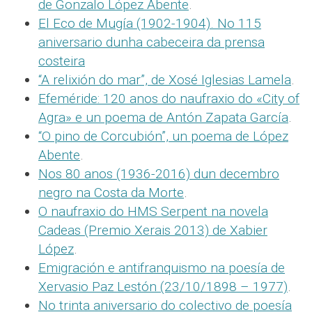
de Gonzalo López Abente
.
El Eco de Mugía (1902-1904). No 115
aniversario dunha cabeceira da prensa
costeira
“A relixión do mar”, de Xosé Iglesias Lamela
.
Efeméride: 120 anos do naufraxio do «City of
Agra» e un poema de Antón Zapata García
.
“O pino de Corcubión”, un poema de López
Abente
.
Nos 80 anos (1936-2016) dun decembro
negro na Costa da Morte
.
O naufraxio do HMS Serpent na novela
Cadeas (Premio Xerais 2013) de Xabier
López
.
Emigración e antifranquismo na poesía de
Xervasio Paz Lestón (23/10/1898 – 1977)
.
No trinta aniversario do colectivo de poesía