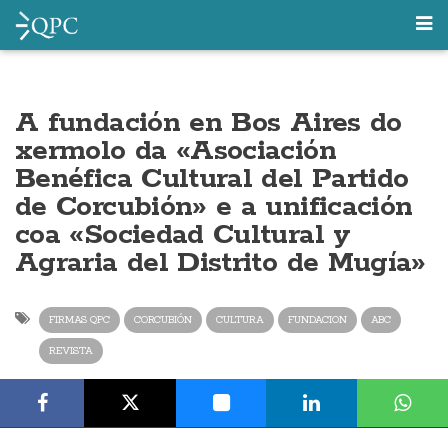
A fundación en Bos Aires do
xermolo da «Asociación
Benéfica Cultural del Partido
de Corcubión» e a unificación
coa «Sociedad Cultural y
Agraria del Distrito de Mugía»
FIRMAS QPC
CORCUBIÓN
CULTURA
FUNDACION
ABC
REVISTA