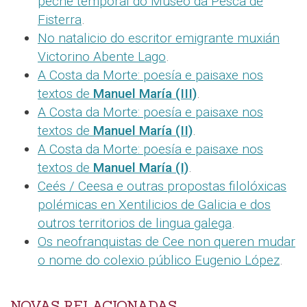
peche temporal do Museo da Pesca de
Fisterra
.
No natalicio do escritor emigrante muxián
Victorino Abente Lago
.
A Costa da Morte: poesía e paisaxe nos
textos de
Manuel María (III)
.
A Costa da Morte: poesía e paisaxe nos
textos de
Manuel María (II)
.
A Costa da Morte: poesía e paisaxe nos
textos de
Manuel María (I)
.
Ceés / Ceesa e outras propostas filolóxicas
polémicas en Xentilicios de Galicia e dos
outros territorios de lingua galega
.
Os neofranquistas de Cee non queren mudar
o nome do colexio público Eugenio López
.
NOVAS RELACIONADAS