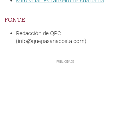
Miro Villar: Estranxeiro na súa patria
.
FONTE
Redacción de QPC
(info@quepasanacosta.com).