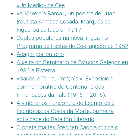
«Un Medio» de Cee
.
«A Virxe d’a Barca», un poema de Juan
Bautista Armada Losada, Marqués de
Figueroa editado en 1917
.
Coplas populares na nosa lingua no
Programa de Festas de Cee, agosto de 1952
.
Adagio por outono
.
A xeira do Seminario de Estudos Galegos en
1936 a Fisterra
.
«Saúde e Terra, irmá(n)s!». Exposición
conmemorativa do Centenario das
Irmandades da Fala (1916 – 2016)
.
A vinte anos I Encontro de Escritores e
Escritoras da Costa da Morte, primeira
actividade do Batallón Literario
.
O poeta maltés Stephen Cachia critica o