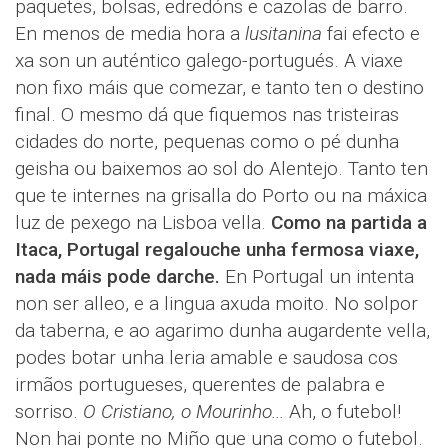
paquetes, bolsas, edredóns e cazolas de barro.
En menos de media hora a
lusitanina
fai efecto e
xa son un auténtico galego-portugués. A viaxe
non fixo máis que comezar, e tanto ten o destino
final. O mesmo dá que fiquemos nas tristeiras
cidades do norte, pequenas como o pé dunha
geisha ou baixemos ao sol do Alentejo. Tanto ten
que te internes na grisalla do Porto ou na máxica
luz de pexego na Lisboa vella.
Como na partida a
Itaca, Portugal regalouche unha fermosa viaxe,
nada máis pode darche.
En Portugal un intenta
non ser alleo, e a lingua axuda moito. No solpor
da taberna, e ao agarimo dunha augardente vella,
podes botar unha leria amable e saudosa cos
irmãos portugueses, querentes de palabra e
sorriso.
O Cristiano, o Mourinho...
Ah, o futebol!
Non hai ponte no Miño que una como o futebol.