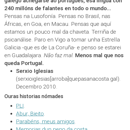
galego achegarse ao portugués, esa lingua con
240 millóns de falantes en todo o mundo...
Pensas na Lusofonía. Pensas no Brasil, nas
Áfricas, en Goa, en Macau. Pensas que aquí
estamos un pouco mal da chaveta. Terriña de
psicanálise. Paro en Vigo a tomar unha Estrella
Galicia -que es de La Coruña- e penso se estarei
en Guadalajara.
Não faz mal.
Menos mal que nos
queda Portugal.
Serxio Iglesias
(serxioiglesias[arroba]quepasanacosta.gal).
Decembro 2010.
Ouras historias nómades
PLI
.
Abur, Bieito
.
Parabéns, meus amigos
.
Memorias dun neno da costa
.