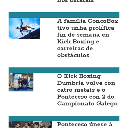
nos Estatais
Outros Deportes
A familia ConcoBox
tivo unha prolífica
fin de semana en
Kick Boxing e
carreiras de
obstáculos
Outros Deportes
O Kick Boxing
Dumbría volve con
catro metais e o
Ponteceso con 2 do
Campionato Galego
Deportes
Ponteceso únese á