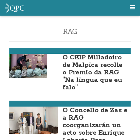
RAG
Malpica
O CEIP Milladoiro
de Malpica recolle
o Premio da RAG
"Na lingua que eu
falo"
Cultura
O Concello de Zas e
a RAG
coorganizarán un
acto sobre Enrique