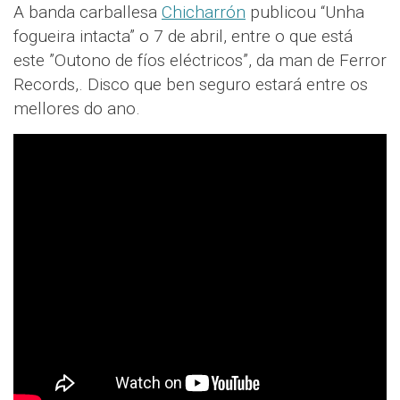
A banda carballesa
Chicharrón
publicou “Unha
fogueira intacta” o 7 de abril, entre o que está
este ”Outono de fíos eléctricos”, da man de Ferror
Records,. Disco que ben seguro estará entre os
mellores do ano.