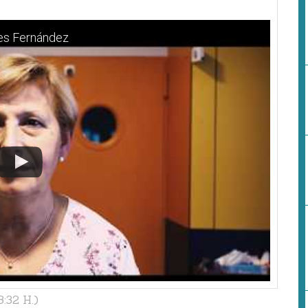
res Fernández
:32 H.)