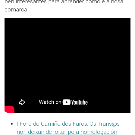
ben interesantes para aprender como é a nosa
comarca.
I Foro do Camiño dos Faros: Os Trans@s
non deixan de loitar pola homologación
.