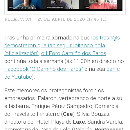
REDACCIÓN
29 DE ABRIL DE 2020 (17:43 H.)
Tras unha primeira xornada na que
Ios trasn@s
demostraron que ían seguir loitando pola
“oficialización”
,
o I Foro Camiño dos Faros
continúa toda a semana (ás 11:00h en directo no
Facebook “O Camiño dos Faros”
e na súa
canle
de Youtube
).
Este mércores os protagonistas foron os
empresarios. Falaron, vertebrando de norte a sú
a bisbarra, Enrique Pérez Sampedro, Comercial
de Travels to Finisterre (
Cee
); Silvia Bouzas,
directora del Hotel Playa de
Laxe
; Sandra Varela,
propietaria da Casa de Lelo (Valarés,
Ponteceso
);