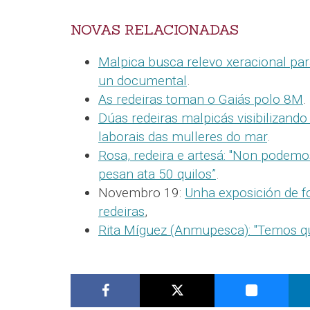
NOVAS RELACIONADAS
Malpica busca relevo xeracional para
un documental
.
As redeiras toman o Gaiás polo 8M
.
Dúas redeiras malpicás visibilizand
laborais das mulleres do mar
.
Rosa, redeira e artesá: "Non podemo
pesan ata 50 quilos”
.
Novembro 19:
Unha exposición de f
redeiras
,
Rita Míguez (Anmupesca): "Temos q