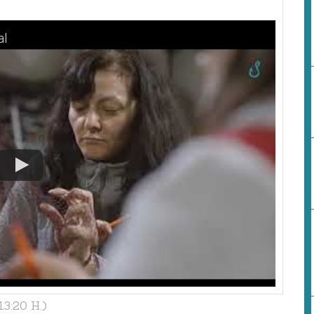
al
3:20 H.)