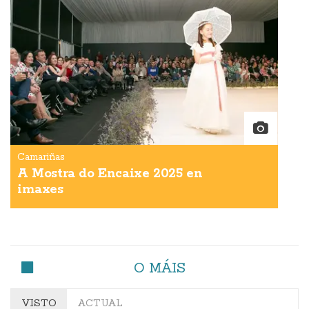
Camariñas
A Mostra do Encaixe 2025 en
imaxes
O MÁIS
VISTO
ACTUAL