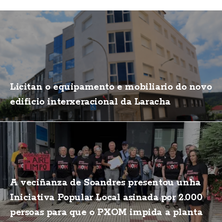
Licitan o equipamento e mobiliario do novo
edificio interxeracional da Laracha
A veciñanza de Soandres presentou unha
Iniciativa Popular Local asinada por 2.000
persoas para que o PXOM impida a planta