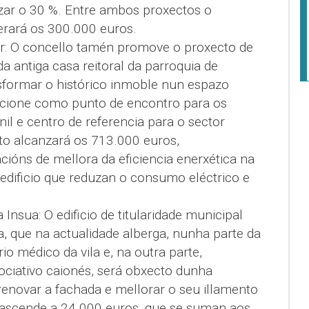
nzar o 30 %. Entre ambos proxectos o
erará os 300.000 euros.
r: O concello tamén promove o proxecto de
 da antiga casa reitoral da parroquia de
formar o histórico inmoble nun espazo
ncione como punto de encontro para os
il e centro de referencia para o sector
to alcanzará os 713.000 euros,
ións de mellora da eficiencia enerxética na
edificio que reduzan o consumo eléctrico e
 Insua: O edificio de titularidade municipal
a, que na actualidade alberga, nunha parte da
rio médico da vila e, na outra parte,
sociativo caionés, será obxecto dunha
 renovar a fachada e mellorar o seu illamento
ascende a 24.000 euros, que se suman aos