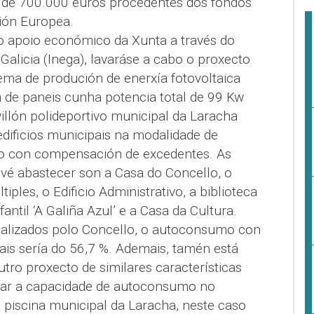
 de 700.000 euros procedentes dos fondos
ión Europea.
Co apoio económico da Xunta a través do
 Galicia (Inega), lavaráse a cabo o proxecto
tema de produción de enerxía fotovoltaica
 de paneis cunha potencia total de 99 Kw
illón polideportivo municipal da Laracha
edificios municipais na modalidade de
o con compensación de excedentes. As
evé abastecer son a Casa do Concello, o
tiples, o Edificio Administrativo, a biblioteca
fantil ‘A Galiña Azul’ e a Casa da Cultura.
alizados polo Concello, o autoconsumo con
uais sería do 56,7 %. Ademais, tamén está
tro proxecto de similares características
tar a capacidade de autoconsumo no
 piscina municipal da Laracha, neste caso