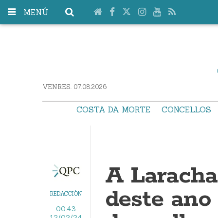
MENÚ
VENRES. 07.08.2026
COSTA DA MORTE
CONCELLOS
A Laracha 
deste ano 
REDACCIÓN
00:43
12/02/24