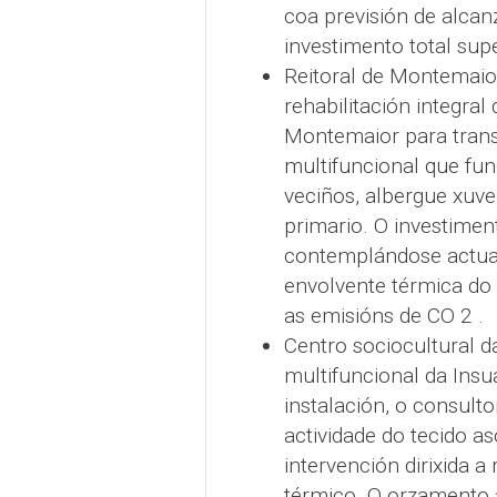
coa previsión de alca
investimento total sup
Reitoral de Montemaio
rehabilitación integral
Montemaior para trans
multifuncional que fu
veciños, albergue xuven
primario. O investimen
contemplándose actuac
envolvente térmica do 
as emisións de CO 2 .
Centro sociocultural da
multifuncional da Insu
instalación, o consulto
actividade do tecido a
intervención dirixida a
térmico. O orzamento 