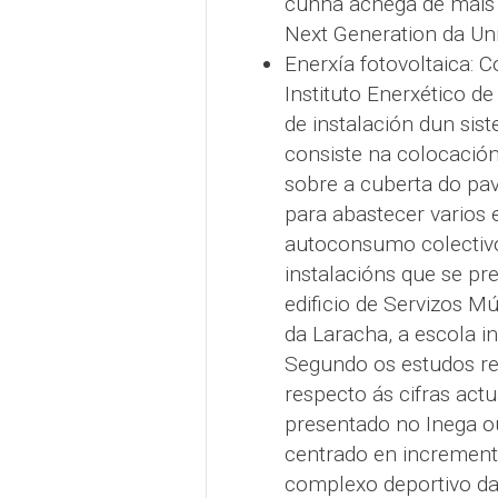
cunha achega de máis
Next Generation da Un
Enerxía fotovoltaica: 
Instituto Enerxético de
de instalación dun sis
consiste na colocación
sobre a cuberta do pav
para abastecer varios 
autoconsumo colectiv
instalacións que se pr
edificio de Servizos Múl
da Laracha, a escola in
Segundo os estudos re
respecto ás cifras act
presentado no Inega ou
centrado en incremen
complexo deportivo da