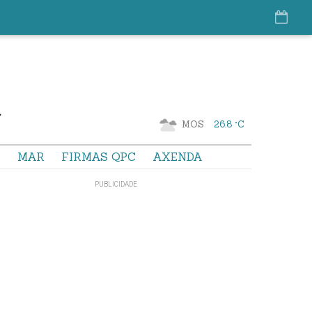
MOS
26.8 °C
S
MAR
FIRMAS QPC
AXENDA