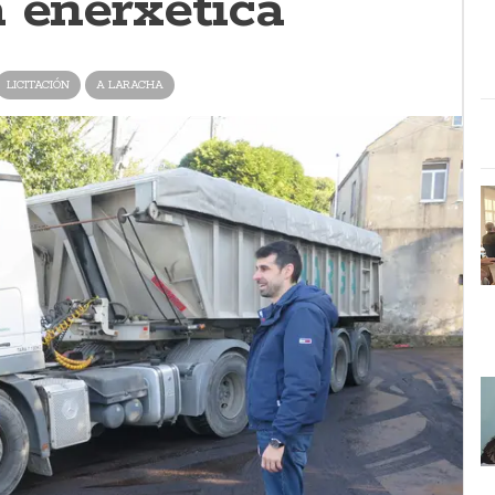
a enerxética
LICITACIÓN
A LARACHA