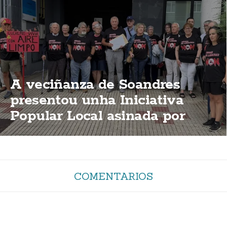
A veciñanza de Soandres
presentou unha Iniciativa
Popular Local asinada por
2.000 persoas para que o
PXOM impida a planta de
biogás
COMENTARIOS