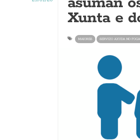
asuman os
Xunta e d
MAIORES
SERVIZO AXUDA NO FOG