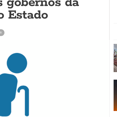
 gobernos da
o Estado
AR