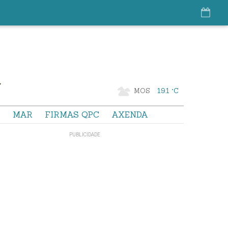
MOS
19.1 °C
S
MAR
FIRMAS QPC
AXENDA