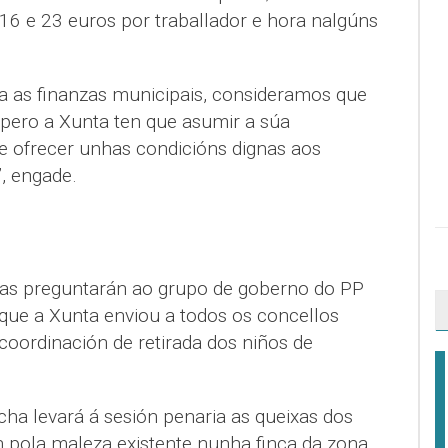
6 e 23 euros por traballador e hora nalgúns
ara as finanzas municipais, consideramos que
 pero a Xunta ten que asumir a súa
e ofrecer unhas condicións dignas aos
”, engade.
istas preguntarán ao grupo de goberno do PP
que a Xunta enviou a todos os concellos
coordinación de retirada dos niños de
ha levará á sesión penaria as queixas dos
n pola maleza existente nunha finca da zona,