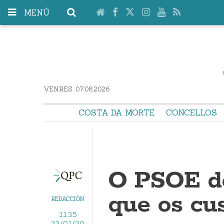
MENÚ
VENRES. 07.08.2026
COSTA DA MORTE
CONCELLOS
O PSOE de
que os cu
REDACCIÓN
11:35
23/01/20