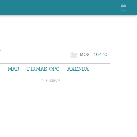
MOS
16.4 °C
S
MAR
FIRMAS QPC
AXENDA