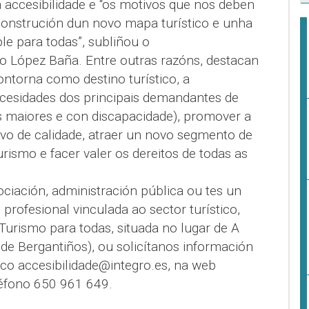
da accesibilidade e “os motivos que nos deben
construción dun novo mapa turístico e unha
le para todas”, subliñou o
fo López Baña. Entre outras razóns, destacan
ntorna como destino turístico, a
ecesidades dos principais demandantes de
as maiores e con discapacidade), promover a
ivo de calidade, atraer un novo segmento de
urismo e facer valer os dereitos de todas as
ciación, administración pública ou tes un
 profesional vinculada ao sector turístico,
Turismo para todas, situada no lugar de A
de Bergantiños), ou solicítanos información
ico accesibilidade@integro.es, na web
éfono 650 961 649.