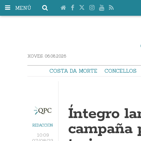
MENÚ
XOVES. 06.08.2026
COSTA DA MORTE
CONCELLOS
Íntegro l
campaña p
REDACCIÓN
10:09
07/08/23