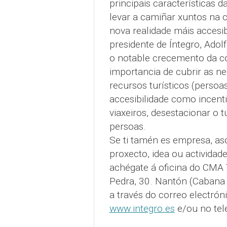
principais características 
levar a camiñar xuntos na 
nova realidade máis accesib
presidente de Íntegro, Adol
o notable crecemento da co
importancia de cubrir as n
recursos turísticos (perso
accesibilidade como incent
viaxeiros, desestacionar o t
persoas.
Se ti tamén es empresa, aso
proxecto, idea ou actividade
achégate á oficina do CMA 
Pedra, 30. Nantón (Cabana 
a través do correo electrón
www.integro.es
e/ou no tel