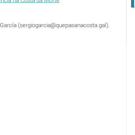
tencia na Costa da Morte
.
 García (sergiogarcia@quepasanacosta.gal).