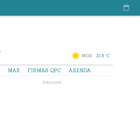
MOS
21.8 °C
S
MAR
FIRMAS QPC
AXENDA