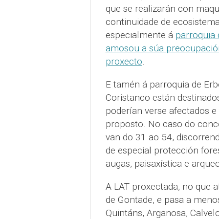
que se realizarán con maqui
continuidade de ecosistemas
especialmente á
parroquia 
amosou a súa preocupación 
proxecto
.
E tamén á parroquia de Erb
Coristanco están destinado
poderían verse afectados e 
proposto. No caso do conce
van do 31 ao 54, discorren
de especial protección fores
augas, paisaxística e arque
A LAT proxectada, no que at
de Gontade, e pasa a meno
Quintáns, Arganosa, Calvelo