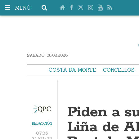
MENÚ
SÁBADO. 08.08.2026
COSTA DA MORTE
CONCELLOS
Piden a s
Liña de A
REDACCIÓN
07:36
31/01/25