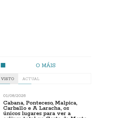
O MÁIS
VISTO
ACTUAL
01/08/2026
Cabana, Ponteceso, Malpica,
Carballo e A Laracha, os
únicos lugares para ver a