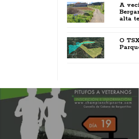
A vec
Berga
alta t
O TSX
Parque