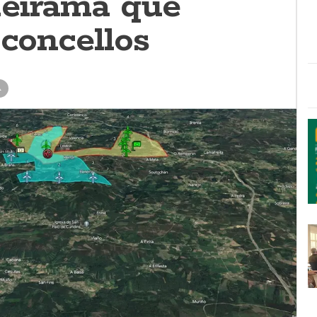
eirama que
 concellos
A