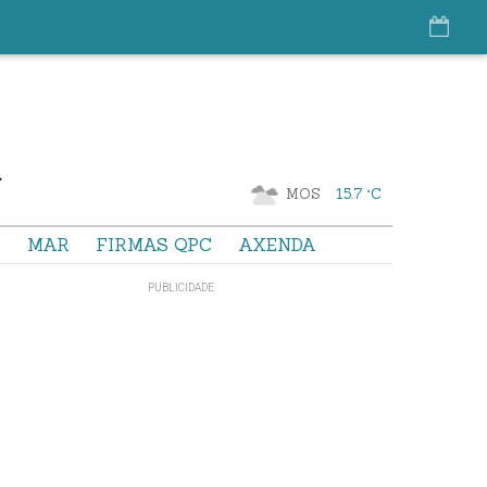
MOS
15.7 °C
S
MAR
FIRMAS QPC
AXENDA