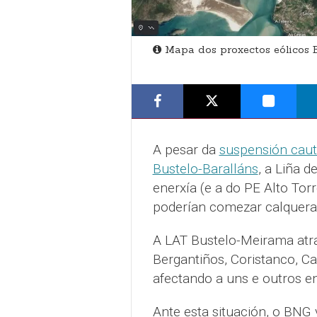
Mapa dos proxectos eólicos B
A pesar da
suspensión caut
Bustelo-Baralláns
, a Liña d
enerxía (e a do PE Alto To
poderían comezar calquera
A LAT Bustelo-Meirama atr
Bergantiños, Coristanco, Ca
afectando a uns e outros en
Ante esta situación, o BNG v