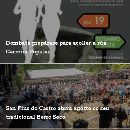
Dombate prepárase para acoller a súa
Carreira Popular
San Fins do Castro abriu agosto co seu
tradicional Berro Seco