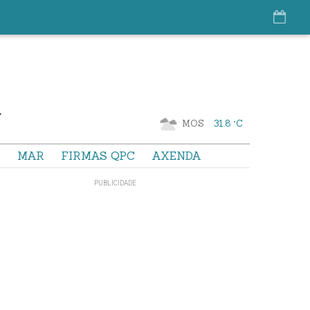
MOS
31.8 °C
S
MAR
FIRMAS QPC
AXENDA