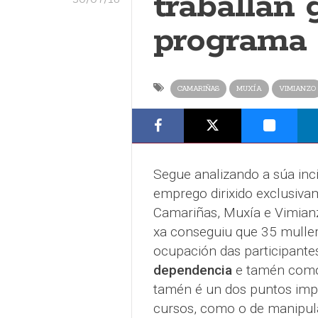
traballan 
programa
CAMARIÑAS
MUXÍA
VIMIANZO
Segue analizando a súa in
emprego dirixido exclusiva
Camariñas, Muxía e Vimianz
xa conseguiu que 35 mullere
ocupación das participante
dependencia
e tamén co
tamén é un dos puntos imp
cursos, como o de manipula