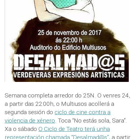
Semana completa arredor do 25N. O venres 24,
a partir das 22:00h, o Multiusos acollerá a
segunda sesión do
ciclo de cine contra a
violencia de xénero
. Toca “No estás sola, Sara”.
Xa o sábado
O Ciclo de Teatro terá unha
representación chamada “Desalmad@s”
, a partir