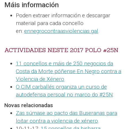
Máis información
Poden extraer información e descargar
material para cada concello
en:
ennegrocontraasviolencias.gal
.
ACTIVIDADES NESTE 2017 POLO #25N
11 concellos e máis de 250 negocios da
Costa da Morte póñense En Negro contra a
Violencia de Xénero
.
O CIM carballés organiza un curso de
autodefensa persoal no marco do #25N
:
Novas relacionadas
Zas súmase ao pacto das Buseranas para
loitar contra a violencia de xénero
.
10-11-17:
15 concellos da bisbarra