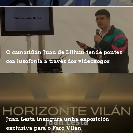
O camariñán Juan de Lilium tende pontes
coa lusofonía a través dos videoxogos
Juan Lesta inaugura unha exposición
exclusiva para o Faro Vilán