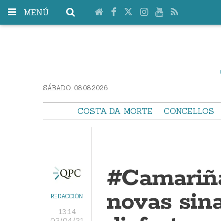
MENÚ
SÁBADO. 08.08.2026
COSTA DA MORTE
CONCELLOS
#Camariña
novas sina
REDACCIÓN
13:14
02/04/21