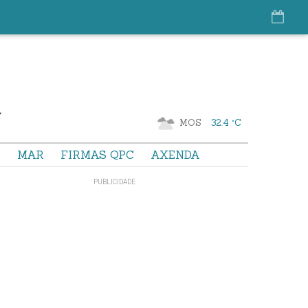
MOS
32.4 °C
S
MAR
FIRMAS QPC
AXENDA