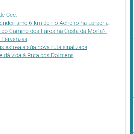
de Cee
.
endeirismo 6 km do río Acheiro na Laracha
.
l do Camiño dos Faros na Costa da Morte?
.
 Fervenzas
.
ias estrea a súa nova ruta sinalizada
.
e dá vida á Ruta dos Dolmens
.