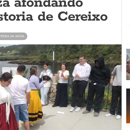
za afondando
storia de Cereixo
 PEDRA DA AGUIA