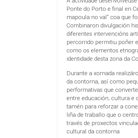
A actividade desenvolveuse 
Ponte do Porto e final en Ce
mapoula no val” coa que fo
Combinaron divulgación hist
diferentes intervencións ar
percorrido permitiu poñer e
como os elementos etnográ
identidade desta zona da C
Durante a xornada realizáro
da contorna, así como pequ
performativas que converte
entre educación, cultura e
tamén para reforzar a cone
liña de traballo que o cent
través de proxectos vincul
cultural da contorna.