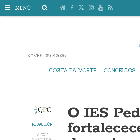
MENÚ
XOVES. 06.08.2026
COSTA DA MORTE
CONCELLOS
O IES Ped
fortalece
REDACCIÓN
07:57
25/05/26