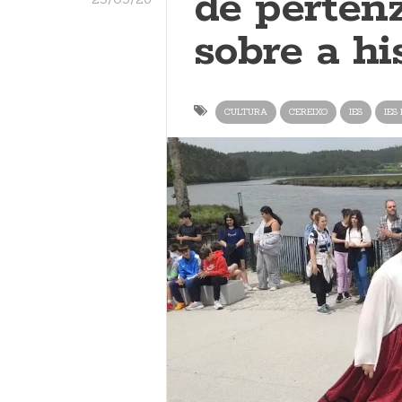
de perten
sobre a hi
CULTURA
CEREIXO
IES
IES