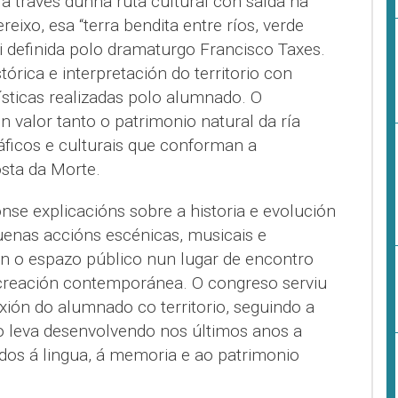
a través dunha ruta cultural con saída na
reixo, esa “terra bendita entre ríos, verde
i definida polo dramaturgo Francisco Taxes.
órica e interpretación do territorio con
tísticas realizadas polo alumnado. O
n valor tanto o patrimonio natural da ría
ficos e culturais que conforman a
osta da Morte.
nse explicacións sobre a historia e evolución
enas accións escénicas, musicais e
n o espazo público nun lugar de encontro
 creación contemporánea. O congreso serviu
xión do alumnado co territorio, seguindo a
ro leva desenvolvendo nos últimos anos a
ados á lingua, á memoria e ao patrimonio