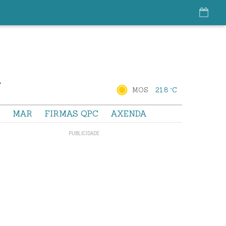
MOS
21.8 °C
S
MAR
FIRMAS QPC
AXENDA