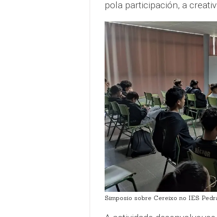
pola participación, a creati
Simposio sobre Cereixo no IES Pedr