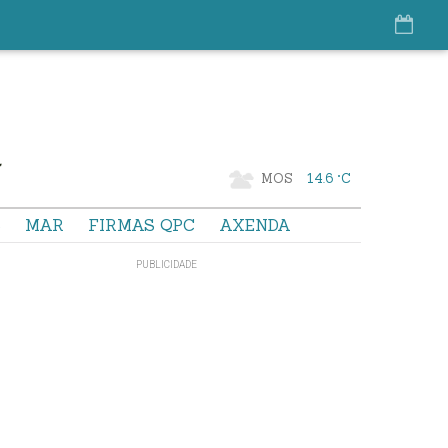
MOS
14.6 °C
S
MAR
FIRMAS QPC
AXENDA