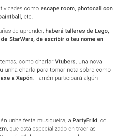
ctividades como
escape room, photocall con
aintball,
etc.
añas de aprender,
haberá talleres de Lego,
z de StarWars, de escribir o teu nome en
 temas, como charlar
Vtubers
, una nova
ou unha charla para tomar nota sobre como
viaxe a Xapón.
Tamén participará algún
én unha festa musiqueira, a
PartyFriki
, co
zm,
que está especializado en traer as