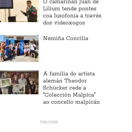
O camariñán Juan de
Lilium tende pontes
coa lusofonía a través
dos videoxogos
Nemiña Concilia
A familia do artista
alemán Theodor
Schücker cede a
"Colección Malpica"
ao concello malpicán