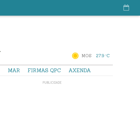
MOS
27.9 °C
S
MAR
FIRMAS QPC
AXENDA