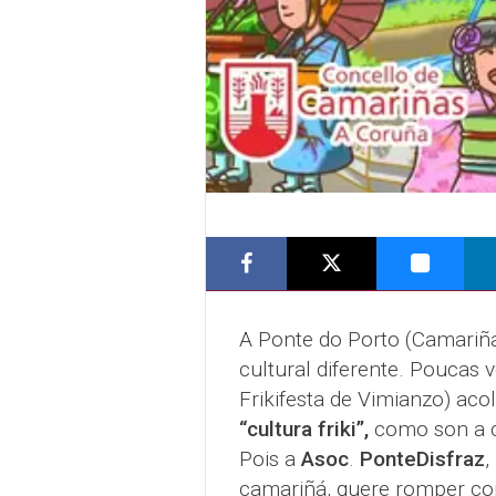
A Ponte do Porto (Camariña
cultural diferente. Poucas
Frikifesta de Vimianzo) aco
“cultura friki”,
como son a c
Pois a
Asoc
.
PonteDisfraz
,
camariñá, quere romper con