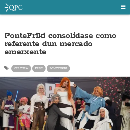
PonteFriki consolídase como
referente dun mercado
emerxente
CULTURA
FRIKI
PONTEFRIKI