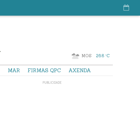
MOS
26.8 °C
S
MAR
FIRMAS QPC
AXENDA