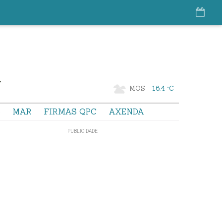
MOS
16.4 °C
S
MAR
FIRMAS QPC
AXENDA