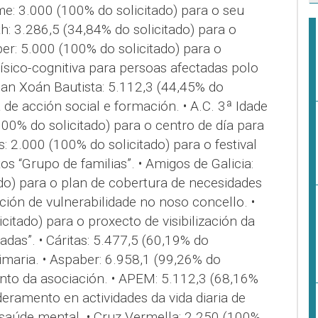
me: 3.000 (100% do solicitado) para o seu
h: 3.286,5 (34,84% do solicitado) para o
aber: 5.000 (100% do solicitado) para o
ísico-cognitiva para persoas afectadas polo
San Xoán Bautista: 5.112,3 (44,45% do
 de acción social e formación. • A.C. 3ª Idade
00% do solicitado) para o centro de día para
s: 2.000 (100% do solicitado) para o festival
s “Grupo de familias”. • Amigos de Galicia:
do) para o plan de cobertura de necesidades
ción de vulnerabilidade no noso concello. •
citado) para o proxecto de visibilización da
das”. • Cáritas: 5.477,5 (60,19% do
rimaria. • Aspaber: 6.958,1 (99,26% do
nto da asociación. • APEM: 5.112,3 (68,16%
eramento en actividades da vida diaria de
aúde mental. • Cruz Vermella: 2.250 (100%