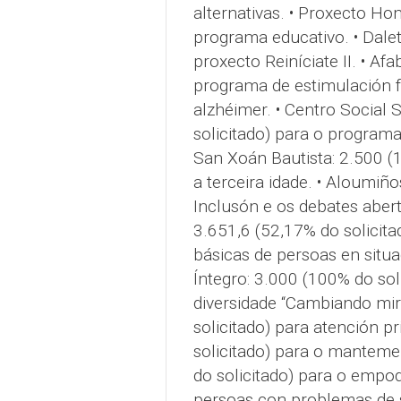
alternativas. • Proxecto Ho
programa educativo. • Dalet
proxecto Reiníciate II. • Af
programa de estimulación f
alzhéimer. • Centro Social 
solicitado) para o programa
San Xoán Bautista: 2.500 (1
a terceira idade. • Aloumiño
Inclusón e os debates aberto
3.651,6 (52,17% do solicita
básicas de persoas en situa
Íntegro: 3.000 (100% do soli
diversidade “Cambiando mira
solicitado) para atención p
solicitado) para o manteme
do solicitado) para o empod
persoas con problemas de s