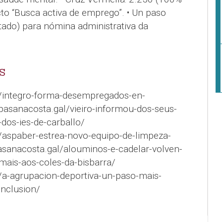
cto “Busca activa de emprego”. • Un paso
tado) para nómina administrativa da
S
l/integro-forma-desempregados-en-
epasanacosta.gal/vieiro-informou-dos-seus-
dos-ies-de-carballo/
/aspaber-estrea-novo-equipo-de-limpeza-
asanacosta.gal/alouminos-e-cadelar-volven-
mais-aos-coles-da-bisbarra/
/a-agrupacion-deportiva-un-paso-mais-
nclusion/