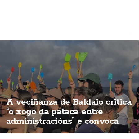
A veciñanza de Baldaio critica
“o xogo da pataca entre
administracións” e convoca
unha nova concentración