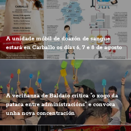
A unidade móbil de doazón de sangue
estará en Carballo os días 6, 7 e 8 de agosto
A veciñanza de Baldaio critica “o xogo da
pataca entre administracións” e convoca
unha nova concentración