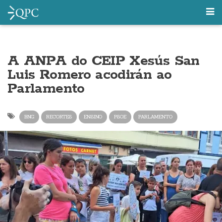
A ANPA do CEIP Xesús San
Luis Romero acodirán ao
Parlamento
BNG
RECORTES
ENSINO
PSOE
PARLAMENTO