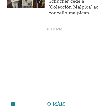
Schücker cede a
"Colección Malpica" ao
concello malpicán
O MÁIS