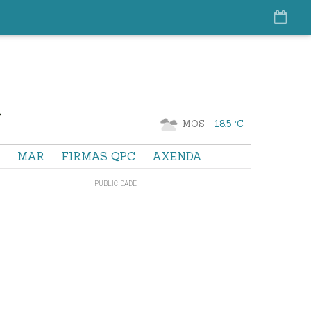
MOS
18.5 °C
S
MAR
FIRMAS QPC
AXENDA