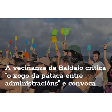
A veciñanza de Baldaio critica
“o xogo da pataca entre
administracións” e convoca
unha nova concentración