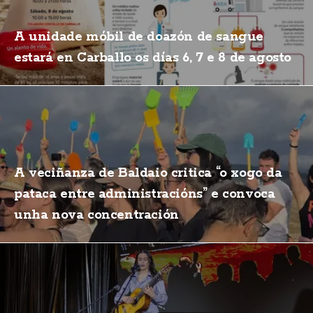
A unidade móbil de doazón de sangue
estará en Carballo os días 6, 7 e 8 de agosto
A veciñanza de Baldaio critica “o xogo da
pataca entre administracións” e convoca
unha nova concentración