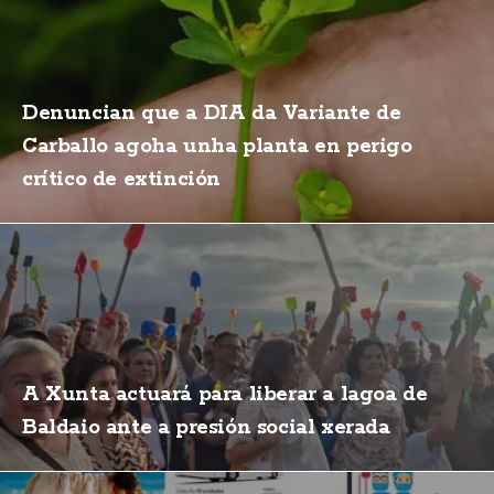
Denuncian que a DIA da Variante de
Carballo agoha unha planta en perigo
crítico de extinción
A Xunta actuará para liberar a lagoa de
Baldaio ante a presión social xerada