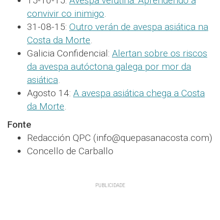
15-10-15:
Avespa velutina: Aprendendo a
convivir co inimigo
.
31-08-15:
Outro verán de avespa asiática na
Costa da Morte
.
Galicia Confidencial:
Alertan sobre os riscos
da avespa autóctona galega por mor da
asiática
.
Agosto 14:
A avespa asiática chega a Costa
da Morte
.
Fonte
Redacción QPC (info@quepasanacosta.com)
Concello de Carballo