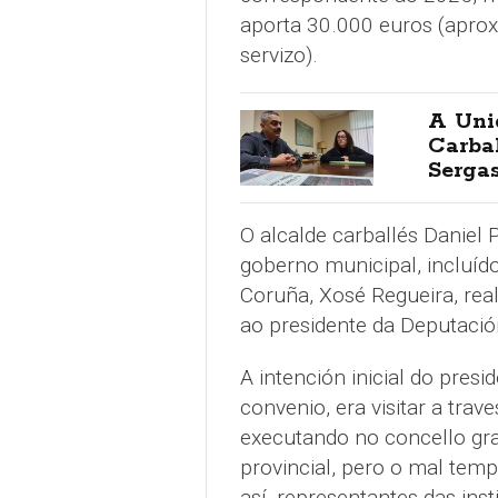
aporta 30.000 euros (apro
servizo).
A Uni
Carbal
Serga
O alcalde carballés Daniel
goberno municipal, incluíd
Coruña, Xosé Regueira, reali
ao presidente da Deputació
A intención inicial do pres
convenio, era visitar a tra
executando no concello gra
provincial, pero o mal tem
así, representantes das ins