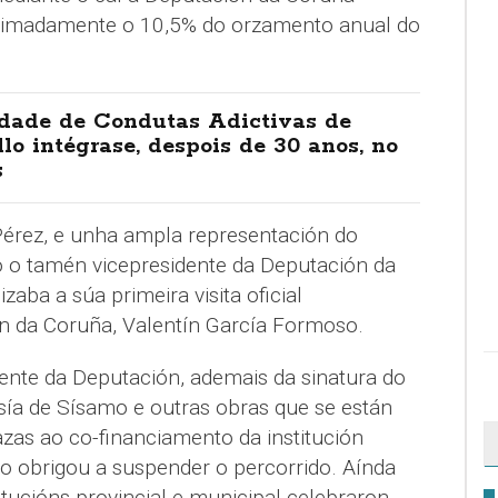
ximadamente o 10,5% do orzamento anual do
dade de Condutas Adictivas de
lo intégrase, despois de 30 anos, no
s
 Pérez, e unha ampla representación do
o o tamén vicepresidente da Deputación da
zaba a súa primeira visita oficial
n da Coruña, Valentín García Formoso.
idente da Deputación, ademais da sinatura do
vesía de Sísamo e outras obras que se están
zas ao co-financiamento da institución
po obrigou a suspender o percorrido. Aínda
titucións provincial e municipal celebraron