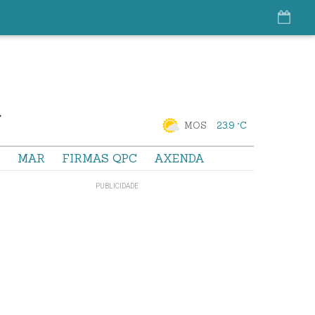
MOS
23.9 °C
S
MAR
FIRMAS QPC
AXENDA