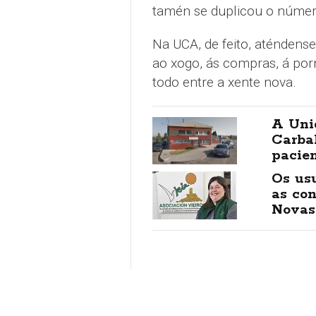
tamén se duplicou o número
Na UCA, de feito, aténdense
ao xogo, ás compras, á porn
todo entre a xente nova.
A Uni
Carbal
pacie
Os us
as con
Novas