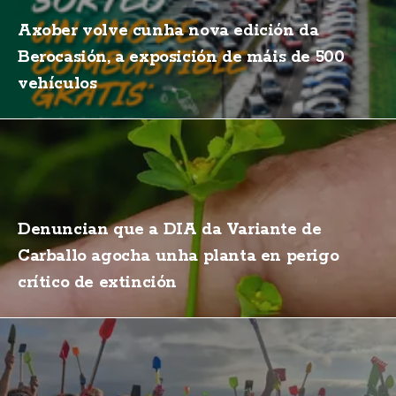
Axober volve cunha nova edición da
Berocasión, a exposición de máis de 500
vehículos
Denuncian que a DIA da Variante de
Carballo agocha unha planta en perigo
crítico de extinción