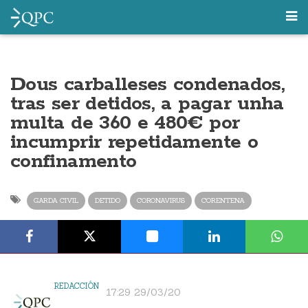
Dous carballeses condenados,
tras ser detidos, a pagar unha
multa de 360 e 480€ por
incumprir repetidamente o
confinamento
GARDA CIVIL
DETIDO
CORONAVIRUS
CORENTENA
REDACCIÓN
17:29 29/03/20