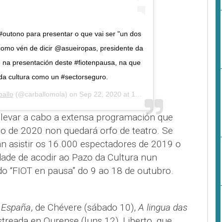
#outono para presentar o que vai ser "un dos
, como vén de dicir @asueiropas, presidente da
te na presentación deste #fiotenpausa, na que
a cultura como un #sectorseguro.
ballo
(@carballomola) on
Sep 22, 2020 at 11:15am PDT
 levar a cabo a extensa programación que
no de 2020 non quedará orfo de teatro. Se
 asistir os 16.000 espectadores de 2019 o
idade de acodir ao Pazo da Cultura nun
 “FIOT en pausa” do 9 ao 18 de outubro.
 España
, de Chévere (sábado 10),
A lingua das
treada en Ourense (luns 12), Liberto, que