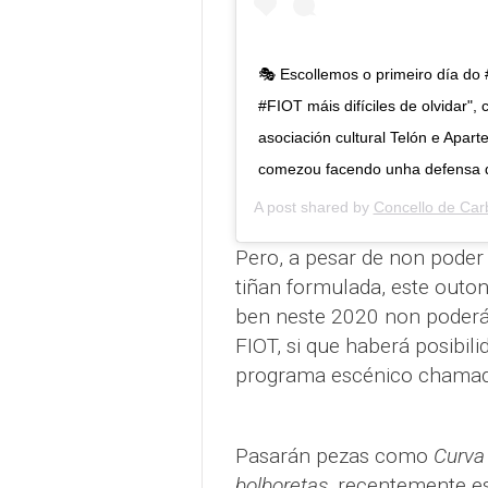
🎭 Escollemos o primeiro día do 
#FIOT máis difíciles de olvidar"
asociación cultural Telón e Apar
comezou facendo unha defensa d
A post shared by
Concello de Car
Pero, a pesar de non poder
tiñan formulada, este outo
ben neste 2020 non poderán
FIOT, si que haberá posibil
programa escénico chamado
Pasarán pezas como
Curva
bolboretas
, recentemente es