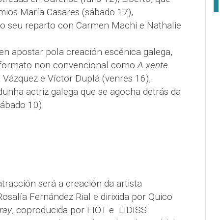
mios María Casares (sábado 17),
no seu reparto con Carmen Machi e Nathalie
en apostar pola creación escénica galega,
 formato non convencional como
A xente
 Vázquez e Víctor Duplá (venres 16),
unha actriz galega que se agocha detrás da
ábado 10).
tracción será a creación da artista
Rosalía Fernández Rial e dirixida por Quico
pray
, coproducida por FIOT e LIDISS