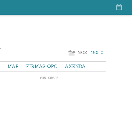
MOS
18.5 °C
S
MAR
FIRMAS QPC
AXENDA