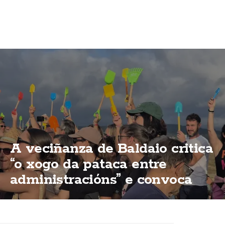
A veciñanza de Baldaio critica
“o xogo da pataca entre
administracións” e convoca
unha nova concentración