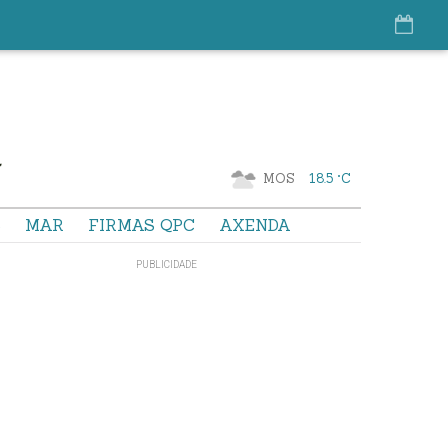
MOS
18.5 °C
S
MAR
FIRMAS QPC
AXENDA