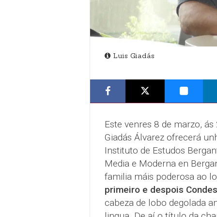
Luis Giadás
Este venres 8 de marzo, ás 
Giadás Álvarez ofrecerá unh
Instituto de Estudos Bergan
Media e Moderna en Bergant
familia máis poderosa ao l
primeiro e despois Condes
cabeza de lobo degolada a
lingua. De aí o título da char