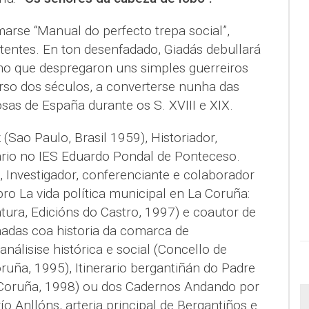
arse “Manual do perfecto trepa social”,
entes. En ton desenfadado, Giadás debullará
smo que despregaron uns simples guerreiros
urso dos séculos, a converterse nunha das
osas de España durante os S. XVIII e XIX.
(Sao Paulo, Brasil 1959), Historiador,
rio no IES Eduardo Pondal de Ponteceso.
 Investigador, conferenciante e colaborador
bro La vida política municipal en La Coruña:
tura, Edicións do Castro, 1997) e coautor de
nadas coa historia da comarca de
álisise histórica e social (Concello de
uña, 1995), Itinerario bergantiñán do Padre
Coruña, 1998) ou dos Cadernos Andando por
ío Anllóns, arteria principal de Bergantiños e