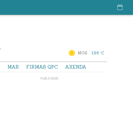
MOS
19.6 °C
S
MAR
FIRMAS QPC
AXENDA