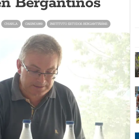
n Bergantiños
CHARLA
CASINO1889
INSTITUTO ESTUDOS BERGANTIÑÁNS