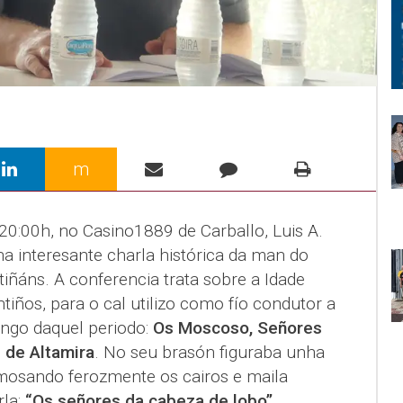
m
20:00h, no Casino1889 de Carballo, Luis A.
a interesante charla histórica da man do
tiñáns. A conferencia trata sobre a Idade
iños, para o cal utilizo como fío condutor a
ongo daquel periodo:
Os Moscoso, Señores
 de Altamira
. No seu brasón figuraba unha
mosando ferozmente os cairos e maila
la:
“Os señores da cabeza de lobo”.