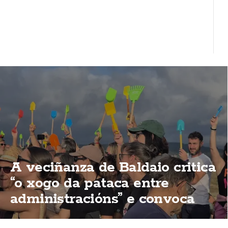
A veciñanza de Baldaio critica
“o xogo da pataca entre
administracións” e convoca
unha nova concentración