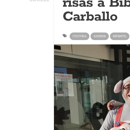
risas a Bi
Carballo
CULTURA
AXENDA
INFANTIL