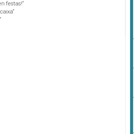
n festas!”
caixa”
”