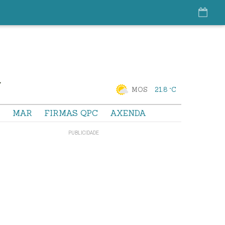
MOS
21.8 °C
S
MAR
FIRMAS QPC
AXENDA