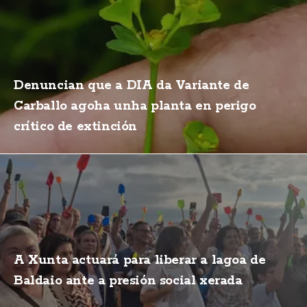
Denuncian que a DIA da Variante de
Carballo agoha unha planta en perigo
crítico de extinción
A Xunta actuará para liberar a lagoa de
Baldaio ante a presión social xerada