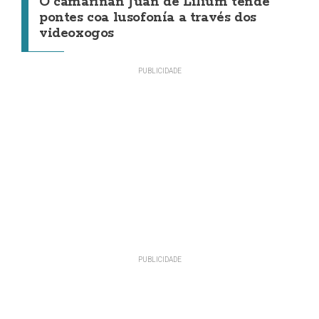
O camariñán Juan de Lilium tende
pontes coa lusofonía a través dos
videoxogos