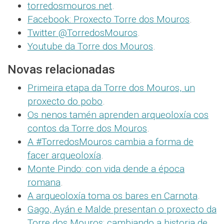
torredosmouros.net
.
Facebook: Proxecto Torre dos Mouros
.
Twitter @TorredosMouros
.
Youtube da Torre dos Mouros
.
Novas relacionadas
Primeira etapa da Torre dos Mouros, un
proxecto do pobo
.
Os nenos tamén aprenden arqueoloxía cos
contos da Torre dos Mouros
.
A #TorredosMouros cambia a forma de
facer arqueoloxía
.
Monte Pindo: con vida dende a época
romana
.
A arqueoloxía toma os bares en Carnota
.
Gago, Ayán e Malde presentan o proxecto da
Torre dos Mouros: cambiando a historia de